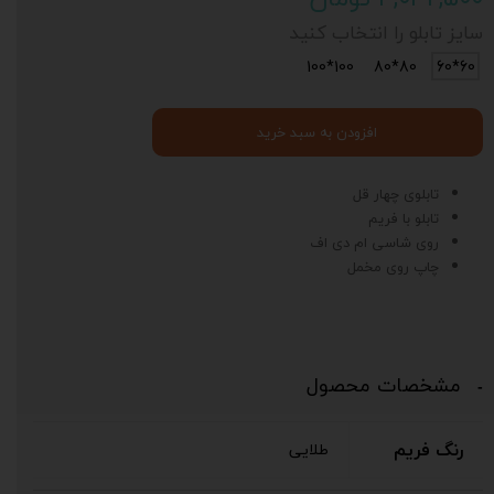
سایز تابلو را انتخاب کنید
100*100
80*80
60*60
افزودن به سبد خرید
تابلوی چهار قل
تابلو با فریم
روی شاسی ام دی اف
چاپ روی مخمل
مشخصات محصول
رنگ فریم
طلایی
د
ی
ت