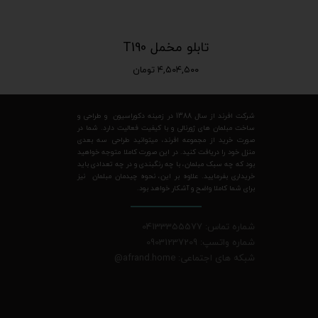
تابلو مخمل T190
۴,۵۰۴,۵۰۰ تومان
شرکت افرند از سال 1388 در زمینه دکوراسیون و طراحی و
ساخت مبلمان های ژورنالی و با کیفیت فعالیت دارد. شما در
صورت خرید از مجموعه افرند، میتوانید طراحی سه بعدی
منزل خود را دریافت کنید. در این صورت کاملا متوجه خواهید
بود که چه سبک مبلمان، با چه رنگبندی و در چه تعدادی باید
خریداری بفرمایید. علاوه بر این، نحوه چیدمان مبلمان نیز
برای شما کاملا واضح و آشکار خواهد بود.
شماره تماس: 04133355577
شماره واتسپ: 09031237209
شبکه های اجتماعی: afrand.home
@