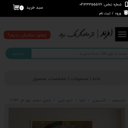
شماره تماس: 04133355577
سبد خرید
۰
حساب کاربری من
ورود
/
ثبت نام
تغییر گذر واژه
چطور سفارش بدیم؟
سفارشات
جستجو
خروج از حساب کاربری
خانه | محصولات | مشخصات محصول
افرندهوم
اکسسوری
تابلو
تابلو چاپی
تابلوی مخمل چهار قل T-244