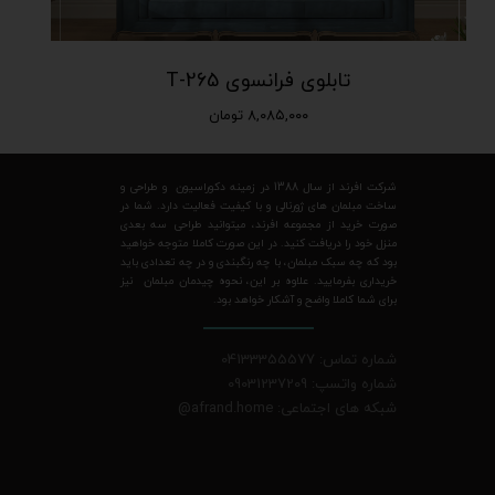
تابلوی فرانسوی T-265
۸,۰۸۵,۰۰۰ تومان
شرکت افرند از سال 1388 در زمینه دکوراسیون و طراحی و
ساخت مبلمان های ژورنالی و با کیفیت فعالیت دارد. شما در
صورت خرید از مجموعه افرند، میتوانید طراحی سه بعدی
منزل خود را دریافت کنید. در این صورت کاملا متوجه خواهید
بود که چه سبک مبلمان، با چه رنگبندی و در چه تعدادی باید
خریداری بفرمایید. علاوه بر این، نحوه چیدمان مبلمان نیز
برای شما کاملا واضح و آشکار خواهد بود.
شماره تماس: 04133355577
شماره واتسپ: 09031237209
شبکه های اجتماعی: afrand.home
@