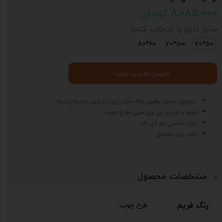
۸,۰۸۵,۰۰۰ تومان
سایز تابلو را انتخاب کنید
60*80
100*70
50*70
افزودن به سبد خرید
تابلوی مخمل رقص باله دختر زیبا در پس زمینه پتینه
تابلو با فریم پی وی سی طرح چوب
روی شاسی ام دی اف
چاپ روی مخمل
مشخصات محصول
رنگ فریم
طرح چوب
د
ی
ت