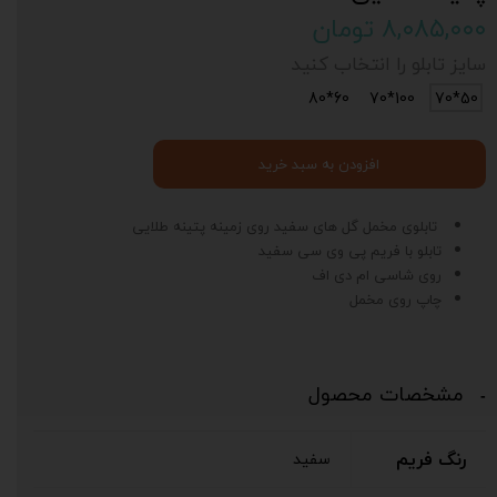
۸,۰۸۵,۰۰۰ تومان
سایز تابلو را انتخاب کنید
60*80
100*70
50*70
افزودن به سبد خرید
تابلوی مخمل گل های سفید روی زمینه پتینه طلایی
تابلو با فریم پی وی سی سفید
روی شاسی ام دی اف
چاپ روی مخمل
مشخصات محصول
رنگ فریم
سفید
د
ی
ت