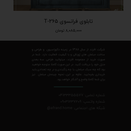
تابلوی فرانسوی T-265
۸,۰۸۵,۰۰۰ تومان
شرکت افرند از سال 1388 در زمینه دکوراسیون و طراحی و
ساخت مبلمان های ژورنالی و با کیفیت فعالیت دارد. شما در
صورت خرید از مجموعه افرند، میتوانید طراحی سه بعدی
منزل خود را دریافت کنید. در این صورت کاملا متوجه خواهید
بود که چه سبک مبلمان، با چه رنگبندی و در چه تعدادی باید
خریداری بفرمایید. علاوه بر این، نحوه چیدمان مبلمان نیز
برای شما کاملا واضح و آشکار خواهد بود.
شماره تماس: 04133355577
شماره واتسپ: 09031237209
شبکه های اجتماعی: afrand.home
@