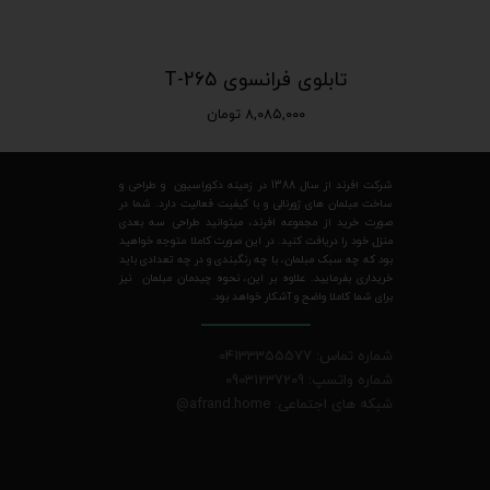
تابلوی فرانسوی T-265
۸,۰۸۵,۰۰۰ تومان
شرکت افرند از سال 1388 در زمینه دکوراسیون و طراحی و
ساخت مبلمان های ژورنالی و با کیفیت فعالیت دارد. شما در
صورت خرید از مجموعه افرند، میتوانید طراحی سه بعدی
منزل خود را دریافت کنید. در این صورت کاملا متوجه خواهید
بود که چه سبک مبلمان، با چه رنگبندی و در چه تعدادی باید
خریداری بفرمایید. علاوه بر این، نحوه چیدمان مبلمان نیز
برای شما کاملا واضح و آشکار خواهد بود.
شماره تماس: 04133355577
شماره واتسپ: 09031237209
شبکه های اجتماعی: afrand.home
@