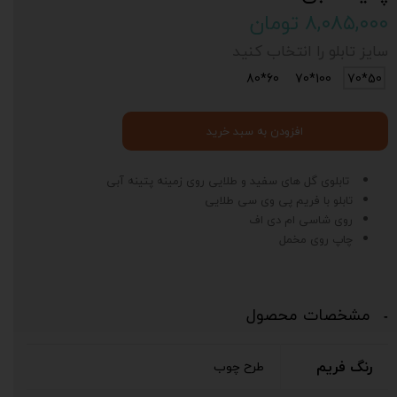
۸,۰۸۵,۰۰۰ تومان
سایز تابلو را انتخاب کنید
60*80
100*70
50*70
افزودن به سبد خرید
تابلوی گل های سفید و طلایی روی زمینه پتینه آبی
تابلو با فریم پی وی سی طلایی
روی شاسی ام دی اف
چاپ روی مخمل
مشخصات محصول
رنگ فریم
طرح چوب
د
ی
ت