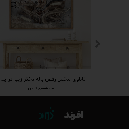
تابلوی مخمل عشق نقاشیخط برجسته تابلو دکوراتیو T-252
تابلوی مخمل رقص باله دختر زیبا در پس زمینه پتینه T-251
۸,۰۸۵,۰۰۰ تومان