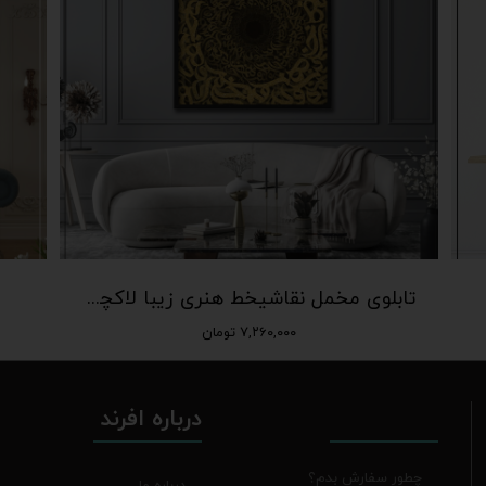
تابلوی مخمل نقاشیخط هنری زیبا لاکچری ماه رو T-249
۷,۲۶۰,۰۰۰ تومان
درباره افرند
چطور سفارش بدم؟
درباره ما