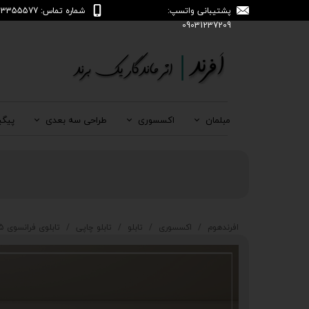
پشتیبانی واتسپ:
شماره تماس: 04133355577
09031237209
مبلمان
اکسسوری
طراحی سه بعدی
پیگی
افرندهوم
اکسسوری
تابلو
تابلو چاپی
تابلوی فرانسوی T-265