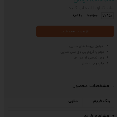
سایز تابلو را انتخاب کنید
60*80
100*70
50*70
افزودن به سبد خرید
تابلوی پروانه های طلایی
تابلو با فریم پی وی سی طلایی
روی شاسی ام دی اف
چاپ روی مخمل
مشخصات محصول
رنگ فریم
طلایی
د
ی
ت
خ
ف
ی
ف
1
0
رص
د
مشاوره خرید
پوچ