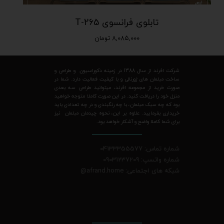
تابلوی فرانسوی T-265
۸,۰۸۵,۰۰۰ تومان
شرکت افرند از سال 1388 در زمینه دکوراسیون و طراحی و
ساخت مبلمان های ژورنالی و با کیفیت فعالیت دارد. شما در
صورت خرید از مجموعه افرند، میتوانید طراحی سه بعدی
منزل خود را دریافت کنید. در این صورت کاملا متوجه خواهید
بود که چه سبک مبلمان، با چه رنگبندی و در چه تعدادی باید
خریداری بفرمایید. علاوه بر این، نحوه چیدمان مبلمان نیز
برای شما کاملا واضح و آشکار خواهد بود.
شماره تماس: 04133355577
شماره واتسپ: 09031237209
شبکه های اجتماعی: afrand.home
@